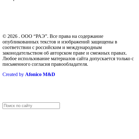
Отдел снабжения:
+7 (499) 110-10-20, доб. 5004
Отдел экспертизы ТД:
+7 (499) 110-1020, доб. 1014
Приемная генерального директора:
+7 (499) 110-10-20
© 2026 . ООО “РАЭ”. Все права на содержание
опубликованных текстов и изображений защищены в
соответствии с российским и международным
законодательством об авторском праве и смежных правах.
Любое использование материалов сайта допускается только с
письменного согласия правообладателя.
Created by
Afonico M&D