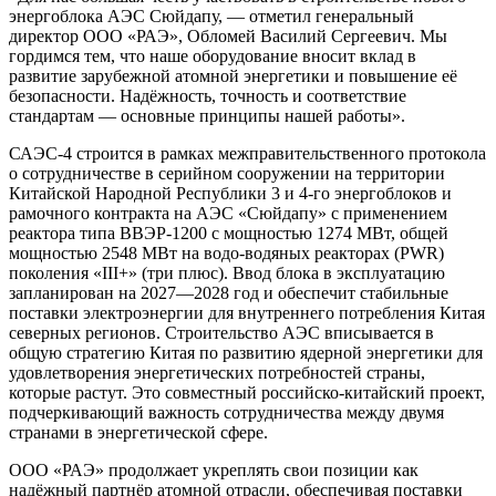
энергоблока АЭС Сюйдапу, — отметил генеральный
директор ООО «РАЭ», Обломей Василий Сергеевич. Мы
гордимся тем, что наше оборудование вносит вклад в
развитие зарубежной атомной энергетики и повышение её
безопасности. Надёжность, точность и соответствие
стандартам — основные принципы нашей работы».
САЭС-4 строится в рамках межправительственного протокола
о сотрудничестве в серийном сооружении на территории
Китайской Народной Республики 3 и 4-го энергоблоков и
рамочного контракта на АЭС «Сюйдапу» с применением
реактора типа ВВЭР-1200 с мощностью 1274 МВт, общей
мощностью 2548 МВт на водо-водяных реакторах (PWR)
поколения «III+» (три плюс). Ввод блока в эксплуатацию
запланирован на 2027—2028 год и обеспечит стабильные
поставки электроэнергии для внутреннего потребления Китая
северных регионов. Строительство АЭС вписывается в
общую стратегию Китая по развитию ядерной энергетики для
удовлетворения энергетических потребностей страны,
которые растут. Это совместный российско-китайский проект,
подчеркивающий важность сотрудничества между двумя
странами в энергетической сфере.
ООО «РАЭ» продолжает укреплять свои позиции как
надёжный партнёр атомной отрасли, обеспечивая поставки