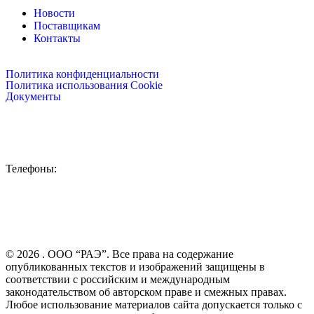
Новости
Поставщикам
Контакты
Политика конфиденциальности
Политика использования Cookie
Документы
115088, Россия, Москва,
ул. Шарикоподшипниковская, д.4
Телефоны:
Отдел снабжения:
+7 (499) 110-10-20, доб. 5004
Отдел экспертизы ТД:
+7 (499) 110-1020, доб. 1014
Приемная генерального директора:
+7 (499) 110-10-20
© 2026 . ООО “РАЭ”. Все права на содержание
опубликованных текстов и изображений защищены в
соответствии с российским и международным
законодательством об авторском праве и смежных правах.
Любое использование материалов сайта допускается только с