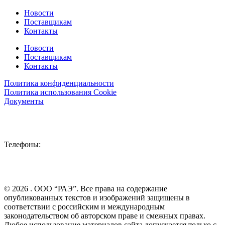
Новости
Поставщикам
Контакты
Новости
Поставщикам
Контакты
Политика конфиденциальности
Политика использования Cookie
Документы
115088, Россия, Москва,
ул. Шарикоподшипниковская, д.4
Телефоны:
Отдел снабжения:
+7 (499) 110-10-20, доб. 5004
Отдел экспертизы ТД:
+7 (499) 110-1020, доб. 1014
Приемная генерального директора:
+7 (499) 110-10-20
© 2026 . ООО “РАЭ”. Все права на содержание
опубликованных текстов и изображений защищены в
соответствии с российским и международным
законодательством об авторском праве и смежных правах.
Любое использование материалов сайта допускается только с