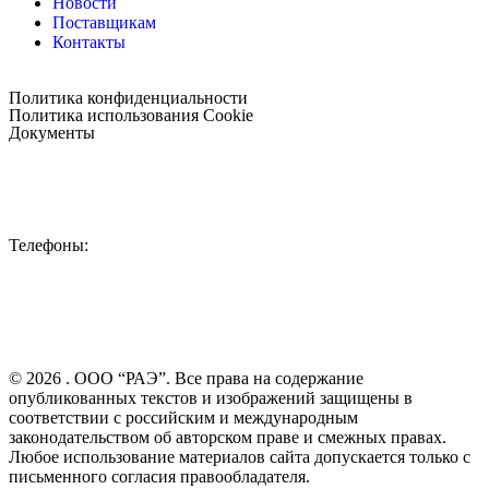
Новости
Поставщикам
Контакты
Политика конфиденциальности
Политика использования Cookie
Документы
115088, Россия, Москва,
ул. Шарикоподшипниковская, д.4
Телефоны:
Отдел снабжения:
+7 (499) 110-10-20, доб. 5004
Отдел экспертизы ТД:
+7 (499) 110-1020, доб. 1014
Приемная генерального директора:
+7 (499) 110-10-20
© 2026 . ООО “РАЭ”. Все права на содержание
опубликованных текстов и изображений защищены в
соответствии с российским и международным
законодательством об авторском праве и смежных правах.
Любое использование материалов сайта допускается только с
письменного согласия правообладателя.